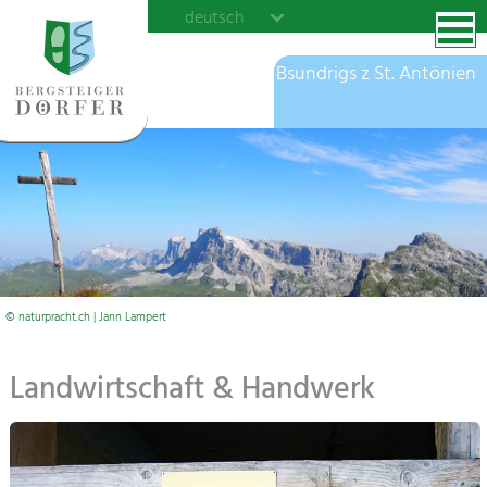
deutsch
Bsundrigs z St. Antönien
© naturpracht.ch | Jann Lampert
Landwirtschaft & Handwerk