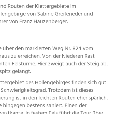
und Routen der Klettergebiete im
öllengebirge von Sabine Greifeneder und
hrer von Franz Hauzenberger.
nde über den markierten Weg Nr. 824 vom
aus zu erreichen. Von der Niederen Rast
anten Felstürme. Hier zweigt auch der Steig ab,
pitz gelangt.
ettergebiet des Höllengebirges finden sich gut
Schwierigkeitsgrad. Trotzdem ist dieses
rung ist in den leichten Routen eher spärlich,
e hingegen bestens saniert. Einen der
stkante. In festem Fels führt die Tour über