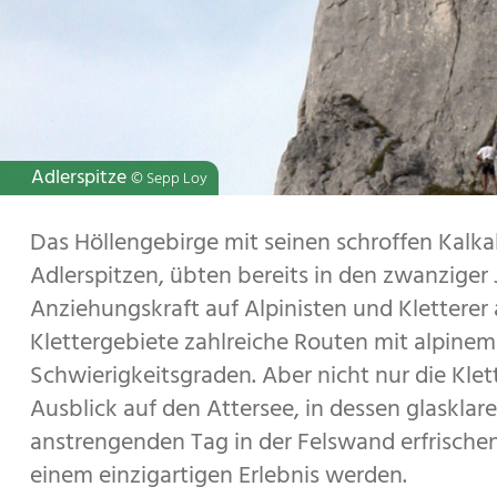
Bouldern am Attersee
Klettersteig Mahdlgupf
Brennerriesensteig
Adlerspitze
© Sepp Loy
© Sepp Loy
© Johann Resch
© Christina Schwann
Das Höllengebirge mit seinen schroffen Kalk
Adlerspitzen, übten bereits in den zwanziger
Anziehungskraft auf Alpinisten und Kletterer 
Klettergebiete zahlreiche Routen mit alpinem
Schwierigkeitsgraden. Aber nicht nur die Klet
Ausblick auf den Attersee, in dessen glasklar
anstrengenden Tag in der Felswand erfrischen
einem einzigartigen Erlebnis werden.