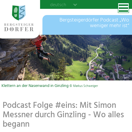
deutsch
Bergsteigerdörfer Podcast „Wo
weniger mehr ist“
Klettern an der Nasenwand in Ginzling
© Markus Schweiger
Podcast Folge #eins: Mit Simon
Messner durch Ginzling - Wo alles
begann