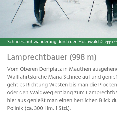
Mauthen an einem herrlichen Wintertag
Obere Valentinalm
Blick ins Valentintal mit Kellerwand
Schneeschuhwanderung durch den Hochwald
© Sepp Lederer
© Jan Salcher
© ÖAV Sektion Obe
© Sepp Led
Lamprechtbauer (998 m)
Vom Oberen Dorfplatz in Mauthen ausgehend
Wallfahrtskirche Maria Schnee auf und genie
geht es Richtung Westen bis man die Plöcken
oder den Waldweg entlang zum Lamprechtbau
hier aus genießt man einen herrlichen Blick d
Polinik (ca. 300 Hm, 1 Std.).