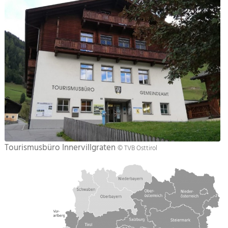
Tourismusbüro Innervillgraten
© TVB Osttirol
Lagekarte