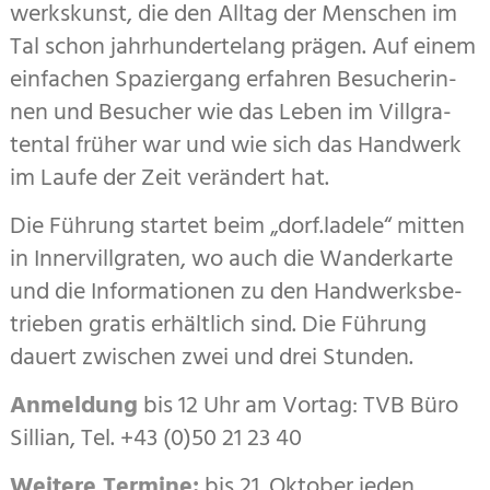
werks­kunst, die den Alltag der Menschen im
Tal schon jahrhundertelang prägen. Auf einem
einfachen Spaziergang erfahren Besu­cherin­
nen und Besucher wie das Leben im Vill­gra­
ten­tal früher war und wie sich das Handwerk
im Laufe der Zeit verändert hat.
Die Führung startet beim „dorf.ladele“ mitten
in Inner­villgraten, wo auch die Wanderkarte
und die Infor­ma­tio­nen zu den Hand­werks­be­
trieben gratis erhältlich sind. Die Führung
dauert zwischen zwei und drei Stunden.
Anmeldung
bis 12 Uhr am Vortag: TVB Büro
Sillian, Tel. +43 (0)50 21 23 40
Weitere Termine:
bis 21. Oktober jeden