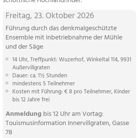
schottische Hoch­land­rinder.
Freitag, 23. Oktober 2026
Führung durch das denkmal­geschützte
Ensemble mit Inbetrieb­nahme der Mühle
und der Säge
14 Uhr, Treffpunkt: Wuzerhof, Winkel­tal 114, 9931
Außer­villgraten
Dauer: ca. 1½ Stunden
mindestens 5 Teilnehmer
Kosten mit Führung: € 8 pro Teilnehmer, Kinder
bis 12 Jahre frei
Anmeldung
bis 12 Uhr am Vor­tag:
Touismus­infor­mation Inner­vill­graten, Gasse
78